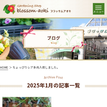
HOME
＞ ちょっぴりレア多肉入荷しました。
o
c
P
h
i
v
e
s
r
A
t
2025年1月の記事一覧