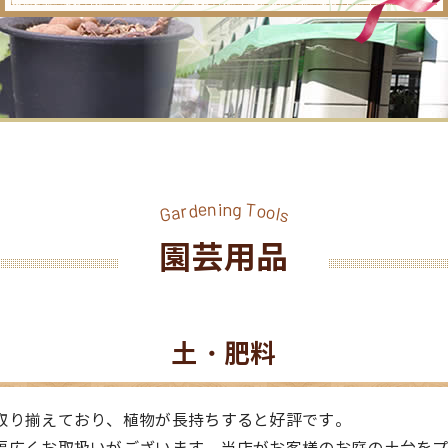
e
n
g
i
n
d
T
o
r
a
o
l
G
s
園芸用品
土・肥料
取り揃えており、植物が長持ちすると好評です。