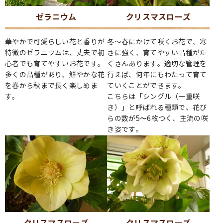
ゼラニウム
クリスマスローズ
華やかで可愛らしい花と香りが
冬～春にかけて咲くお花で、寒
特徴のゼラニウムは、丈夫で初
さに強く、育てやすい品種がた
心者でも育てやすいお花です。
くさんあります。適切な管理を
多くの品種があり、鮮やかな花
行えば、何年にもわたって育て
を春から秋まで長く楽しめま
ていくことができます。
す。
こちらは「シングル（一重咲
き）」と呼ばれる種類で、花び
らの数が5〜6枚つく、主流の咲
き姿です。