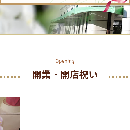
p
n
e
i
n
O
g
開業・開店祝い