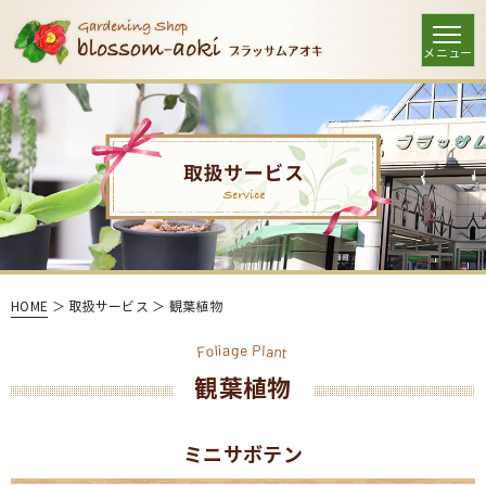
HOME
＞ 取扱サービス ＞ 観葉植物
P
a
l
i
l
g
e
n
o
a
F
t
観葉植物
ミニサボテン